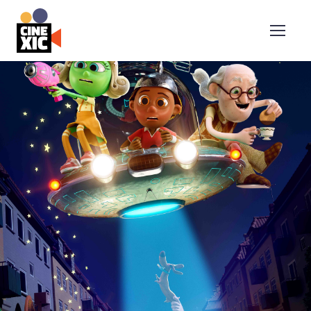
CineXic