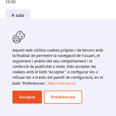
16:00
A sala
Centre Cultural - Cubbtural
Artesa de Segre
dissabte, 6 de desembre de 2025
17:00
Aquest web utilitza cookies pròpies i de tercers amb
la finalitat de permetre la navegació de l'usuari, el
seguiment i anàlisi del seu comportament i la
Reserva
confecció de publicitat a mida. Pots acceptar les
cookies amb el botó "Acceptar" o configurar-les o
refusar-les a través del panell de configuració, en el
Biblioteca Municipal del Pont de Suert
botó "Preferències".
Més informació.
Pont de Suert
divendres, 12 de desembre de 2025
Accepta
Preferències
10:00
Reserva